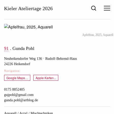
Menu
Kieler Ateliertage 2026
Search
Apfelfrau, 2025, Aquarell
91
. Gunda Pohl
Neuheikendorfer Weg 136
· Rudolf-Behrend-Haus
24226 Heikendorf
Navigation:
Google Maps…
Apple Karten...
0175 8852405
gujpohl@gmail.com
gunda.pohl@artblog.de
Aquarell / Acryl / Mischtechniken